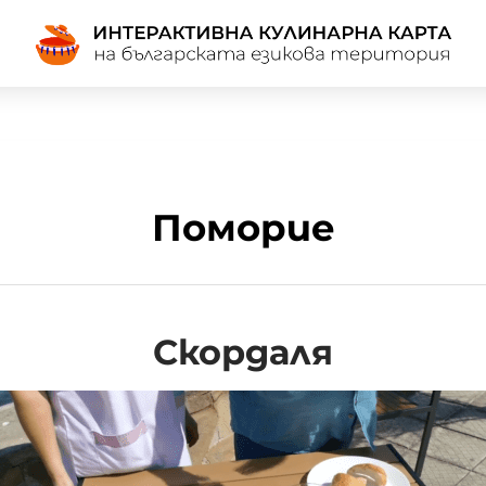
Поморие
Скордаля