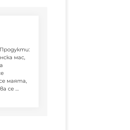
 Продукти:
нска мас,
а
се
се маята,
ва се …