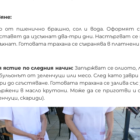
яне:
о от пшенично брашно, сол и вода. Оформят 
оставят да изсъхнат два-три дни. Настъргват се 
ъхнат. Готовата трахана се съхранява в платнени
я ястие по следния начин:
Запържват се олиото, 
 бульонът от зеленчуци или месо. След като заври 
ри до сгъстяване. Готовата трахана се залива със
ържени в масло крутони. Може да се приготви и с
енчуци, скариди).