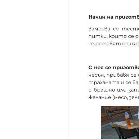
Начин на приготв
Замесва се тест
питки, които се 
се оставят да изс
С нея се приготв
чесън, прибавя се
траханата и се ва
и брашно или зап
желание (месо, зел