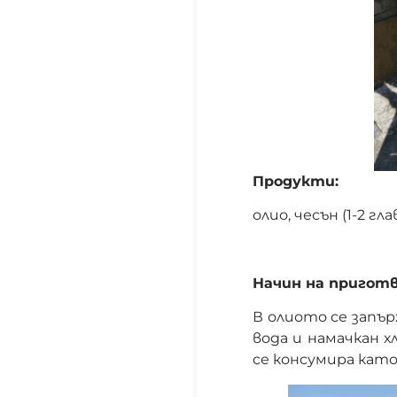
Продукти:
олио, чесън (1-2 гл
Начин на приготв
В олиото се запър
вода и намачкан хл
се консумира като