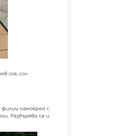
нов сок, сол
4 филии намокрен с
ехи. Разбърква се и