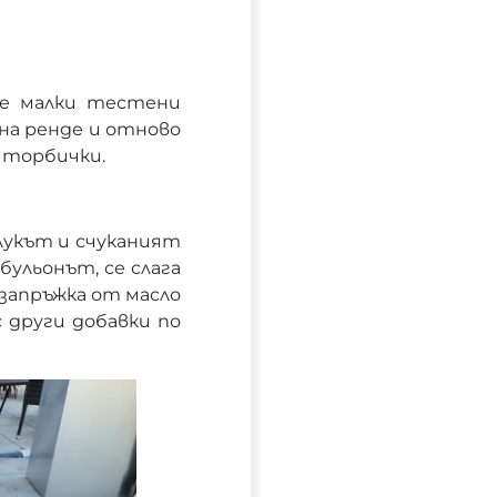
се малки тестени
на ренде и отново
 торбички.
лукът и счуканият
бульонът, се слага
 запръжка от масло
 други добавки по