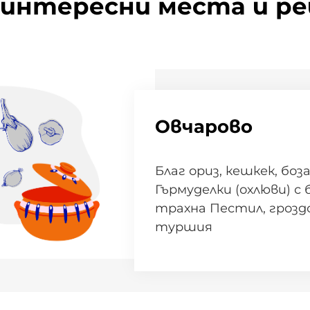
 интересни места и р
Овчарово
Благ ориз, кешкек, боз
Гърмуделки (охлюви) с 
трахна Пестил, грозд
туршия