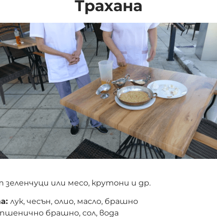
Трахана
т зеленчуци или месо, крутони и др.
та:
лук, чесън, олио, масло, брашно
пшенично брашно, сол, вода