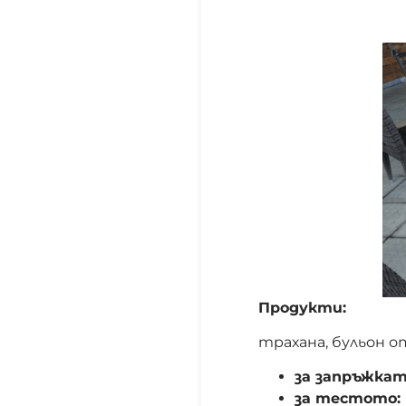
Продукти:
трахана, бульон о
за запръжка
за тестото: