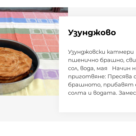
Узунджово
Узунджовски катмери
пшенично брашно, сви
сол, вода, мая Начин н
приготвяне: Пресява 
брашното, прибавят 
солта и водата. Замес