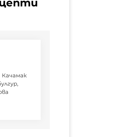
ецепти
а Качамак
булгур,
ова