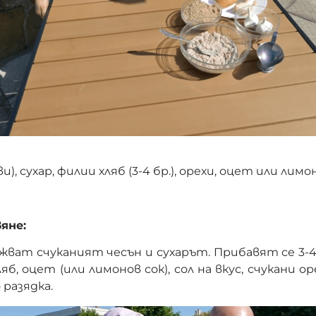
ави), сухар, филии хляб (3-4 бр.), орехи, оцет или лимо
яне:
жват счуканият чесън и сухарът. Прибавят се 3-
яб, оцет (или лимонов сок), сол на вкус, счукани ор
 разядка.