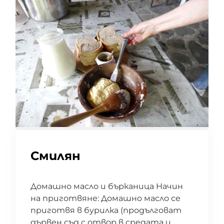
Смилян
Домашно масло и бърканица Начин
на приготвяне: Домашно масло се
приготвя в бурилка (продълговат
дървен съд с отвор в средата и