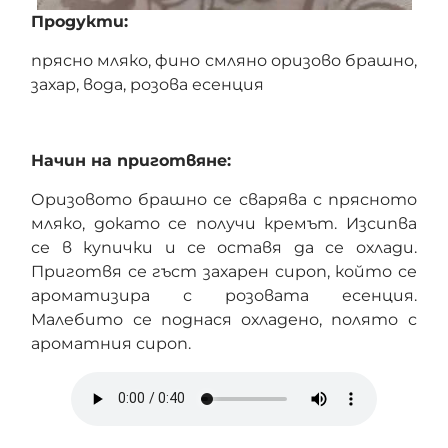
Продукти:
прясно мляко, фино смляно оризово брашно,
захар, вода, розова есенция
Начин на приготвяне:
Оризовото брашно се сварява с прясното
мляко, докато се получи кремът. Изсипва
се в купички и се оставя да се охлади.
Приготвя се гъст захарен сироп, който се
ароматизира с розовата есенция.
Малебито се поднася охладено, полято с
ароматния сироп.