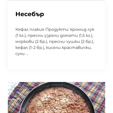
Несебър
Кефал плакия Продукти: кромид лук
(1 кг.), пресни узрели домати (1,5 кг.),
моркови (2 бр.), пресни чушки (2 бр.),
кефал (1-2 бр.), кисели краставички,
сухи …