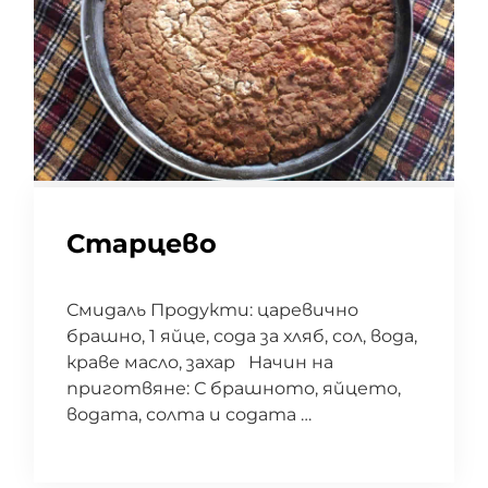
Старцево
Смидаль Продукти: царевично
брашно, 1 яйце, сода за хляб, сол, вода,
краве масло, захар Начин на
приготвяне: С брашното, яйцето,
водата, солта и содата …