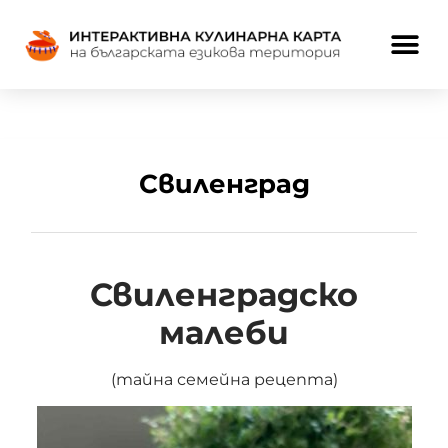
Свиленград
Свиленградско
малеби
(тайна семейна рецепта)