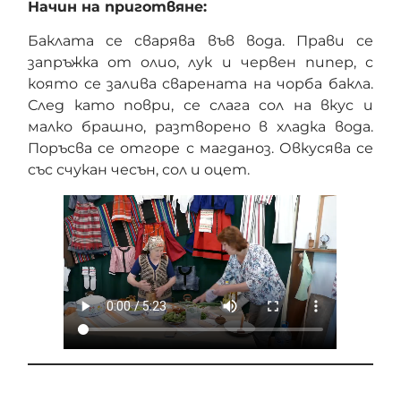
Начин на приготвяне:
Баклата се сварява във вода. Прави се
запръжка от олио, лук и червен пипер, с
която се залива сварената на чорба бакла.
След като поври, се слага сол на вкус и
малко брашно, разтворено в хладка вода.
Поръсва се отгоре с магданоз. Овкусява се
със счукан чесън, сол и оцет.