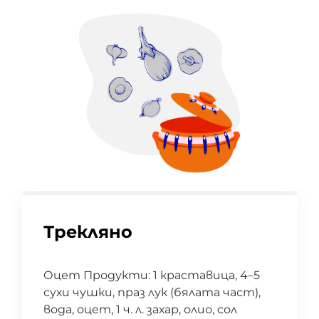
Трекляно
Оцет Продукти: 1 краставица, 4–5
сухи чушки, праз лук (бялата част),
вода, оцет, 1 ч. л. захар, олио, сол