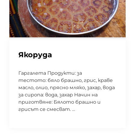
Якоруда
Гаргалета Продукти: за
тестото: бяло брашно, грис, краве
масло, олио, прясно мляко, захар, вода
за сиропа: вода, захар Начин на
приготвяне: Бялото брашно и
грисът се смесват. …