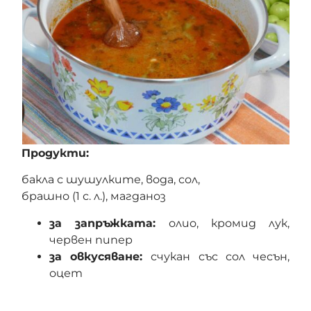
Продукти:
бакла с шушулките, вода, сол,
брашно (1 с. л.), магданоз
за запръжката:
олио, кромид лук,
червен пипер
за овкусяване:
счукан със сол чесън,
оцет