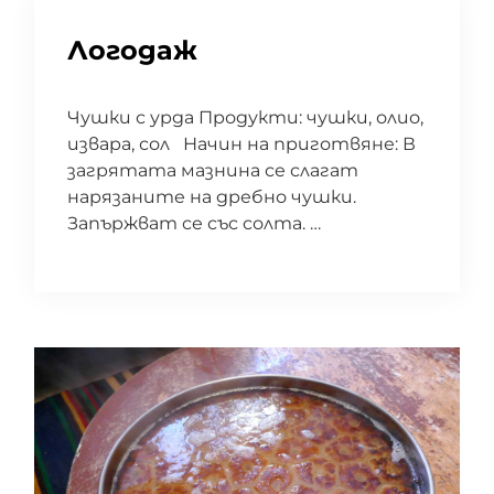
Логодаж
Чушки с урда Продукти: чушки, олио,
извара, сол Начин на приготвяне: В
загрятата мазнина се слагат
нарязаните на дребно чушки.
Запържват се със солта. …