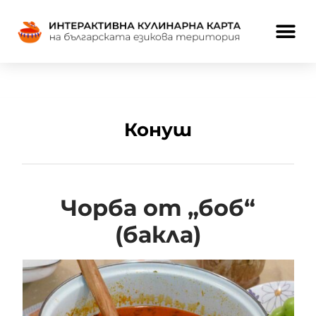
Конуш
Чорба от „боб“
(бакла)