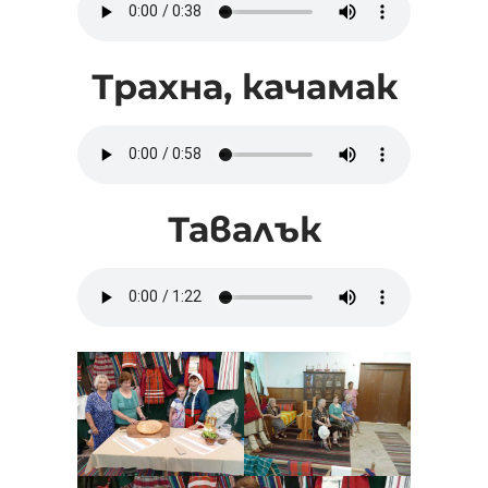
Трахна, качамак
Тавалък