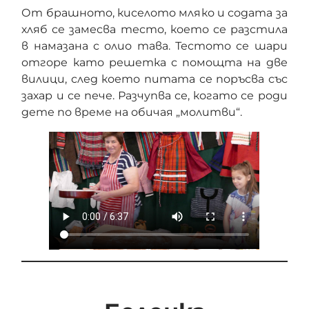
От брашното, киселото мляко и содата за
хляб се замесва тесто, което се разстила
в намазана с олио тава. Тестото се шари
отгоре като решетка с помощта на две
вилици, след което питата се поръсва със
захар и се пече. Разчупва се, когато се роди
дете по време на обичая „молитви“.