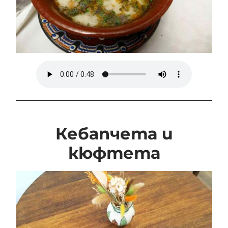
Кебапчета и
кюфтета