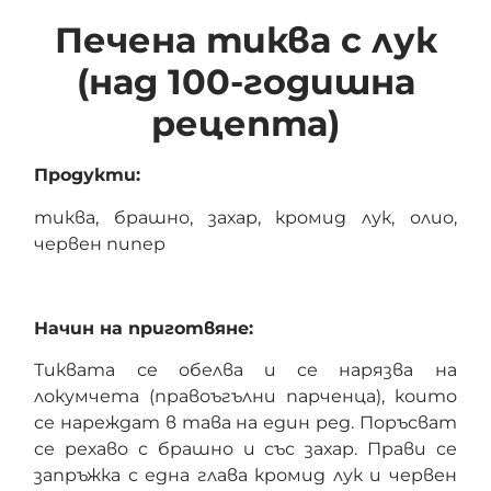
Печена тиква с лук
(над 100-годишна
рецепта)
Продукти:
тиква, брашно, захар, кромид лук, олио,
червен пипер
Начин на приготвяне:
Тиквата се обелва и се нарязва на
локумчета (правоъгълни парченца), които
се нареждат в тава на един ред. Поръсват
се рехаво с брашно и със захар. Прави се
запръжка с една глава кромид лук и червен