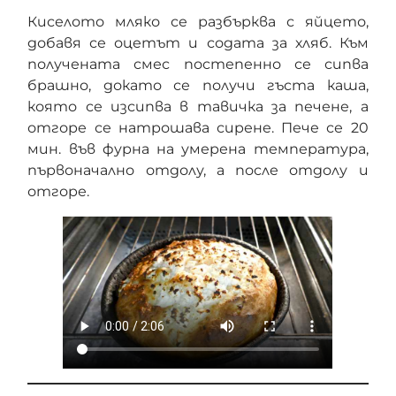
Киселото мляко се разбърква с яйцето,
добавя се оцетът и содата за хляб. Към
получената смес постепенно се сипва
брашно, докато се получи гъста каша,
която се изсипва в тавичка за печене, а
отгоре се натрошава сирене. Пече се 20
мин. във фурна на умерена температура,
първоначално отдолу, а после отдолу и
отгоре.