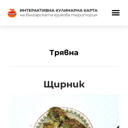
Трявна
Щирник