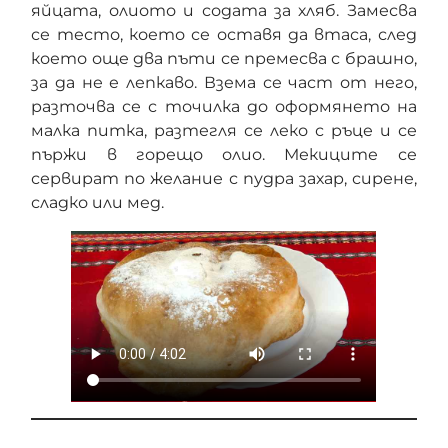
яйцата, олиото и содата за хляб. Замесва
се тесто, което се оставя да втаса, след
което още два пъти се премесва с брашно,
за да не е лепкаво. Взема се част от него,
разточва се с точилка до оформянето на
малка питка, разтегля се леко с ръце и се
пържи в горещо олио. Мекиците се
сервират по желание с пудра захар, сирене,
сладко или мед.