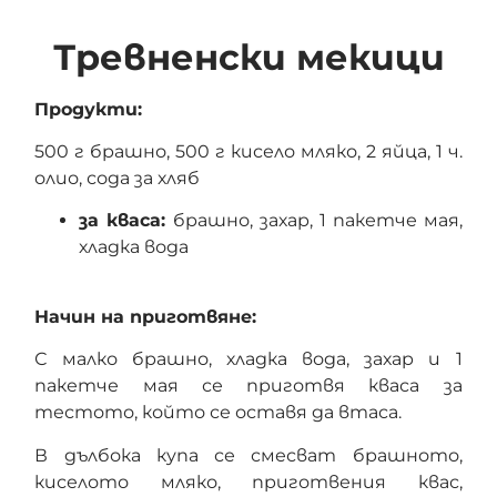
Тревненски мекици
Продукти:
500 г брашно, 500 г кисело мляко, 2 яйца, 1 ч.
олио, сода за хляб
за кваса:
брашно, захар, 1 пакетче мая,
хладка вода
Начин на приготвяне:
С малко брашно, хладка вода, захар и 1
пакетче мая се приготвя кваса за
тестото, който се оставя да втаса.
В дълбока купа се смесват брашното,
киселото мляко, приготвения квас,