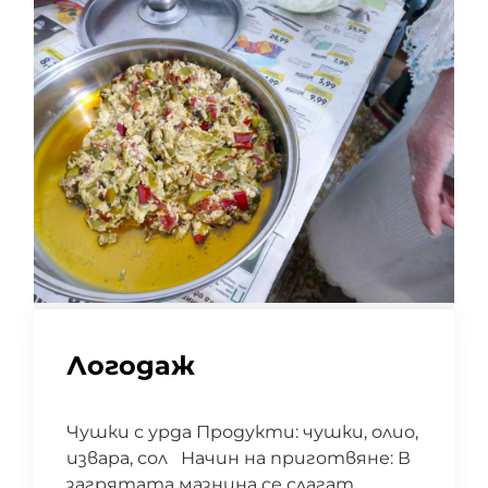
Логодаж
Чушки с урда Продукти: чушки, олио,
извара, сол Начин на приготвяне: В
загрятата мазнина се слагат