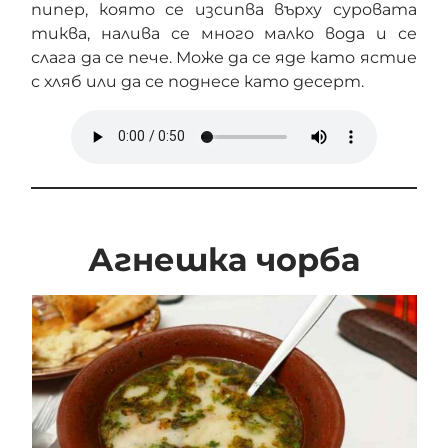
пипер, която се изсипва върху суровата
тиква, налива се много малко вода и се
слага да се пече. Може да се яде като ястие
с хляб или да се поднесе като десерт.
Агнешка чорба