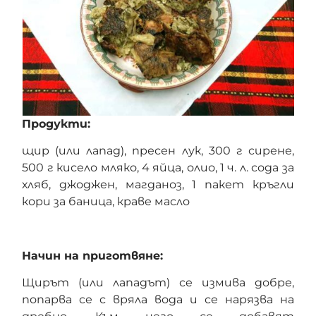
Продукти:
щир (или лапад), пресен лук, 300 г сирене,
500 г кисело мляко, 4 яйца, олио, 1 ч. л. сода за
хляб, джоджен, магданоз, 1 пакет кръгли
кори за баница, краве масло
Начин на приготвяне:
Щирът (или лападът) се измива добре,
попарва се с вряла вода и се нарязва на