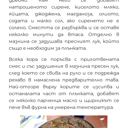
дребно. Към него се добавят
натрошеното сирене, киселото мляко,
яйцата, джоджена, магданоза, олиото,
содата и малко сол, ако сиренето не е
солено. Сместта се разбърква и се оставя
няколко минути да втаса. Отделно в
мазнина се задушава пресният лук, който
също е необходим за плънката.
Всяка кора се поръсва с приготвената
смес и със задушения в мазнина пресен лук,
след което се свива на руло и се подрежда
рехаво в намаслена предварително тава.
Най-отгоре върху корите се изсипва и
останалата част от плънката, добавят
се няколко парченца масло и щирникът се
пече във фурна на умерена температура.