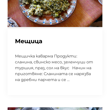
Мещица
Мещичка каварма Продукти:
сланина, свинско месо, зеленчуци от
туршия, праз, сол на вкус Начин на
приготвяне: Сланината се нарязва
на дребни парчета и се …