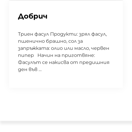
Добрич
Триен фасул Продукти: зрял фасул,
пшенично брашно, сол за
запръжката: олио или масло, червен
пипер Начин на приготвяне:
Фасулът се накисва от предишния
ден във …