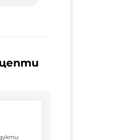
ецепти
дукти: