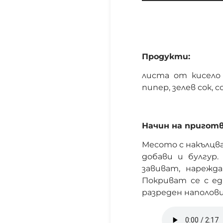
Продукти:
листа от кисело з
пипер, зелев сок, со
Начин на приготв
Месото с накълцва
добави и булгур
завиват, нарежд
Покриват се с ед
разреден наполови