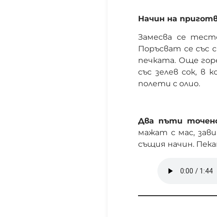
Начин на приготв
Замесва се тесто
Поръсват се със 
печката. Още горе
със зелев сок, в
полети с олио.
Два пъти точен
мажат с мас, зави
същия начин. Пекат