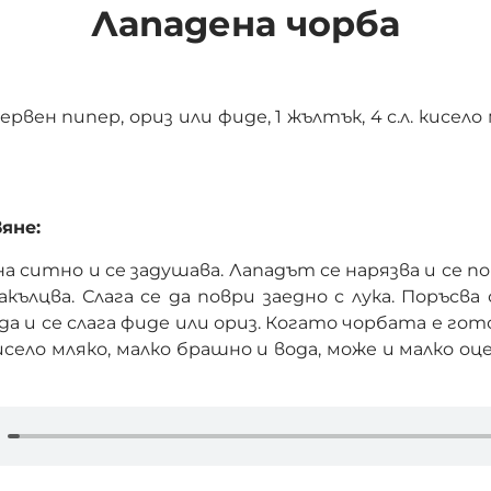
Лападена чорба
 червен пипер, ориз или фиде, 1 жълтък, 4 с.л. кисело
яне:
а ситно и се задушава. Лападът се нарязва и се по
акълцва. Слага се да поври заедно с лука. Поръсва 
да и се слага фиде или ориз. Когато чорбата е гото
село мляко, малко брашно и вода, може и малко оце