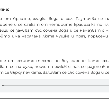
яне:
 от брашно, хладка вода и сол. Разточва се н
сирене и се сгъват от четирите краища като пли
щи се заливат със солена вода и се намазват с м
 който има нарязана люта чушка и праз, поръсени
о
е от същото тесто, но без сирене, като съ
ват се на руло, после на охлюв и пак се разточв
 се върху печката. Заливат се със солена вода и с