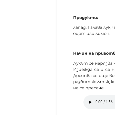
Продукти:
лапад, 1 глава лук,
оцет или лимон.
Начин на приготв
Лукът се нарязва н
Изцежда се и се н
Досипва се още во
разбит жълтък, ки
не се пресече.