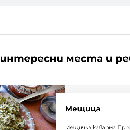
 интересни места и р
Мещица
Мещичка каварма Про