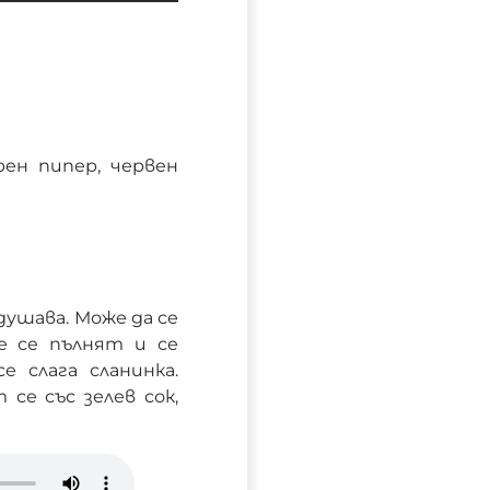
ерен пипер, червен
душава. Може да се
е се пълнят и се
 слага сланинка.
се със зелев сок,