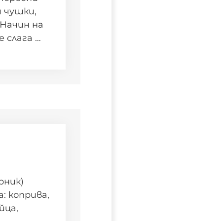
 чушки,
 Начин на
 слага …
рник)
: коприва,
йца,