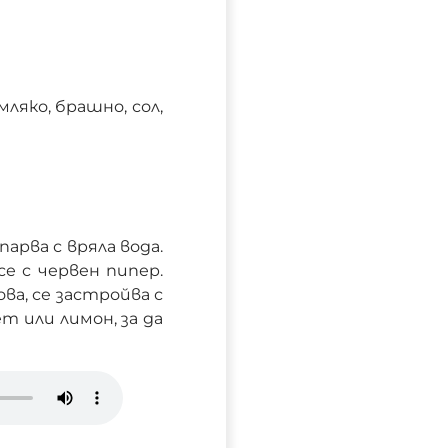
 мляко, брашно, сол,
парва с вряла вода.
се с червен пипер.
ва, се застройва с
т или лимон, за да