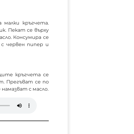
а малки кръгчета.
к. Пекат се върху
асло. Консумира се
 с червен пипер и
щите кръгчета се
ат. Прегъват се по
е намазват с масло.