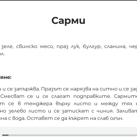
Сарми
еле, свинско месо, праз лук, булгур, сланина, ч
л.
яне:
 и се запържва. Празът се нарязва на ситно и се за
. Смесват се и се слагат подправките. Сармит
ат се в тенджера върху листо и между тях се
но зелево листо и се затискат с чиния. Заливат 
на с вода. Оставят се да къкрят на слаб огън.