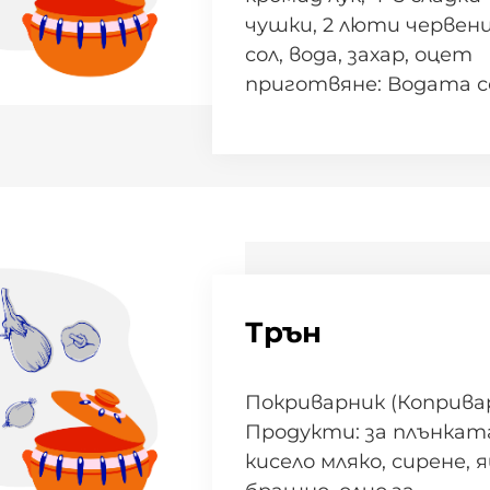
чушки, 2 люти червени
сол, вода, захар, оцет
приготвяне: Водата се
Трън
Покриварник (Коприва
Продукти: за плънката
кисело мляко, сирене, я