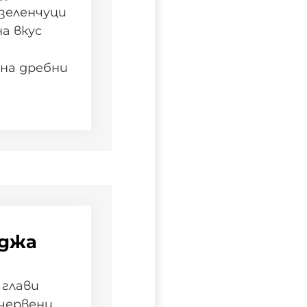
 зеленчуци
на вкус
 на дребни
уджа
 глави
 червени