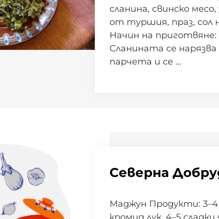
сланина, свинско месо,
от туршия, праз, сол 
Начин на приготвяне:
Сланината се нарязва
парчета и се …
Северна Добр
Маджун Продукти: 3–4
кромид лук, 4–5 сладки