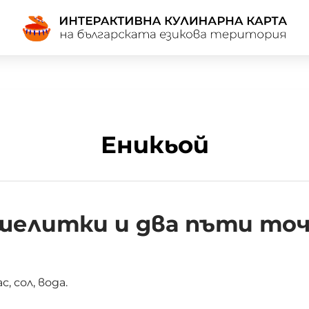
Еникьой
елитки и два пъти то
, сол, вода.