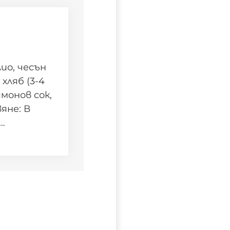
ио, чесън
 хляб (3-4
имонов сок,
яне: В
…