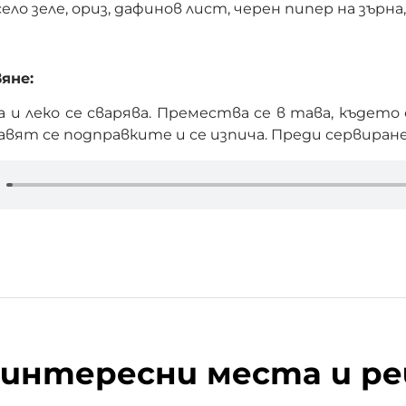
ло зеле, ориз, дафинов лист, черен пипер на зърна,
яне:
 и леко се сварява. Премества се в тава, къдет
бавят се подправките и се изпича. Преди сервиране
 интересни места и р