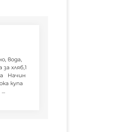
о, вода,
 за хляб,1
ина Начин
ока купа
 …