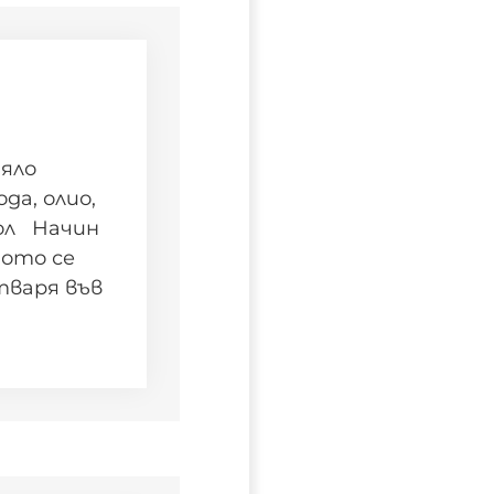
яло
да, олио,
сол Начин
ното се
тваря във