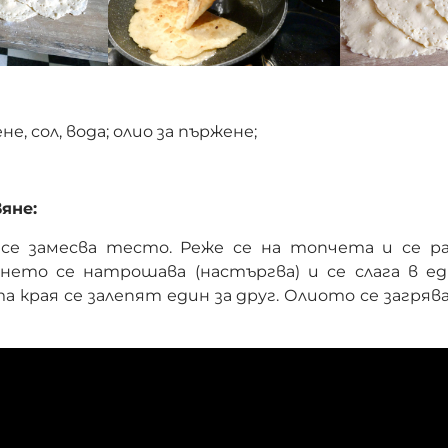
е, сол, вода; олио за пържене;
яне:
е замесва тесто. Реже се на топчета и се ра
енето се натрошава (настъргва) и се слага в е
а края се залепят един за друг. Олиото се загряв