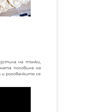
зстила на тънки,
дната половина на
а и роговачките се