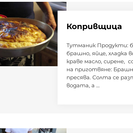
Копривщица
Тутманик Продукти: б
брашно, яйце, хладка во
краве масло, сирене, 
на приготвяне: Браш
пресява. Солта се раз
водата, а …