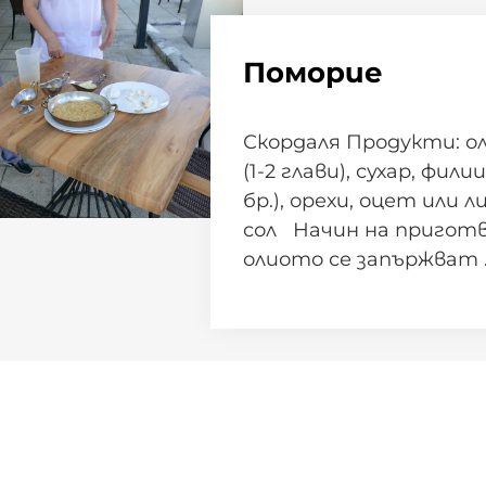
Поморие
Скордаля Продукти: ол
(1-2 глави), сухар, филии
бр.), орехи, оцет или л
сол Начин на приготв
олиото се запържват 