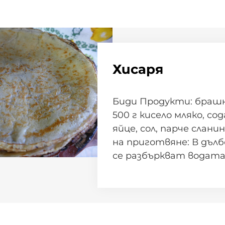
Хисаря
Биди Продукти: брашн
500 г кисело мляко, сода
яйце, сол, парче слан
на приготвяне: В дълб
се разбъркват водата