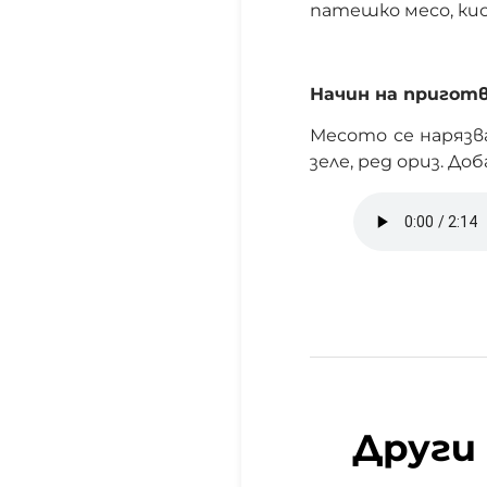
патешко месо, кисе
Начин на приготв
Месото се нарязва
зеле, ред ориз. До
Други