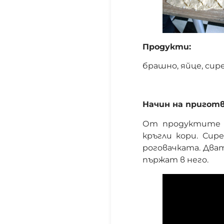
Продукти:
брашно, яйце, сирен
Начин на приготв
От продуктите с
кръгли кори. Сир
роговачката. Дват
пържат в него.