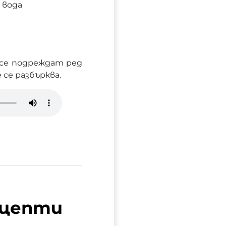
 вода
о се подреждат ред
 се разбърква.
ецепти