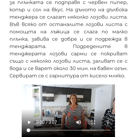
за плънката се подправя с червен пипер,
копър и сол на вкус. На дъното на дълбока
тенджера се слагат няколко лозови листа.
Във всяко от останалите лозови листа с
помощта на лъжица се слага по малко
плънка, завива се добре и се подрежда в
тенджарата. Подредените в
тенджерата лозови сарми се покриват
също с няколко лозови листа, заливат се с
вода и се варят около 30 мин. на бавен огън.
Сервират се с гарнитура от кисело мляко.