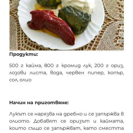
Продукти:
500 г кайма, 800 г кромид лук, 200 г ориз,
лозови листа, вода, червен пипер, копър,
сол, олио
Начин на приготвяне:
Лукът се нарязва на дребно и се запържва в
олиото. Добавят се оризът и каймата,
които също се запържват, като сместта