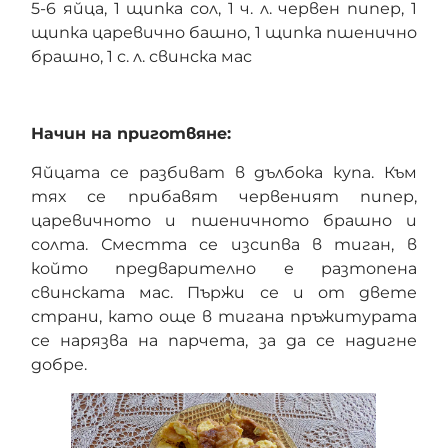
5-6 яйца, 1 щипка сол, 1 ч. л. червен пипер, 1
щипка царевично башно, 1 щипка пшенично
брашно, 1 с. л. свинска мас
Начин на приготвяне:
Яйцата се разбиват в дълбока купа. Към
тях се прибавят червеният пипер,
царевичното и пшеничното брашно и
солта. Сместта се изсипва в тиган, в
който предварително е разтопена
свинската мас. Пържи се и от двете
страни, като още в тигана пръжитурата
се нарязва на парчета, за да се надигне
добре.