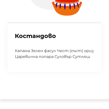
Костандово
Капама Зелен фасул Чест (гъст) ориз
Царевична попара Суловър Сутляш