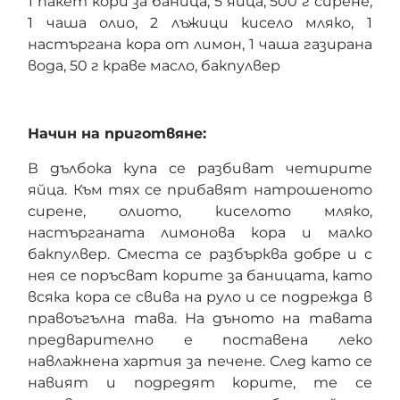
1 пакет кори за баница, 5 яйца, 500 г сирене,
1 чаша олио, 2 лъжици кисело мляко, 1
настъргана кора от лимон, 1 чаша газирана
вода, 50 г краве масло, бакпулвер
Начин на приготвяне:
В дълбока купа се разбиват четирите
яйца. Към тях се прибавят натрошеното
сирене, олиото, киселото мляко,
настърганата лимонова кора и малко
бакпулвер. Сместа се разбърква добре и с
нея се поръсват корите за баницата, като
всяка кора се свива на руло и се подрежда в
правоъгълна тава. На дъното на тавата
предварително е поставена леко
навлажнена хартия за печене. След като се
навият и подредят корите, те се