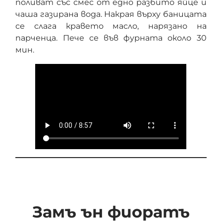
поливат със смес от едно разбито яйце и
чаша газирана вода. Накрая върху баницата
се слага кравето масло, нарязано на
парченца. Пече се във фурната около 30
мин.
Замъ ън фиоратъ