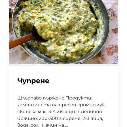
Чупрене
Шльопаво пържено Продукти:
зелени листа на пресен кромид лук,
свинска мас, 3-4 лъжици пшенично
брашно, 200-300 г сирене, 2-3 яйца,
вода, сол Начин на …