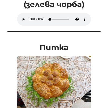
(зелева чорба)
Питка