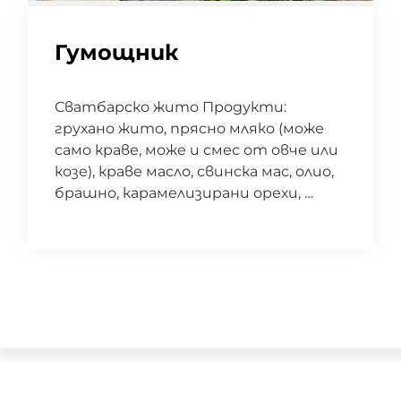
Гумощник
Сватбарско жито Продукти:
грухано жито, прясно мляко (може
само краве, може и смес от овче или
козе), краве масло, свинска мас, олио,
брашно, карамелизирани орехи, …