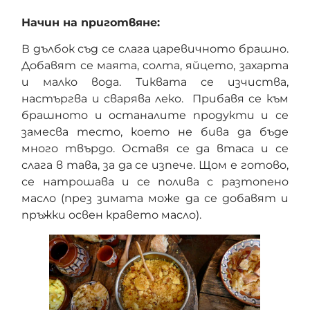
Начин на приготвяне:
В дълбок съд се слага царевичното брашно.
Добавят се маята, солта, яйцето, захарта
и малко вода. Тиквата се изчиства,
настъргва и сварява леко. Прибавя се към
брашното и останалите продукти и се
замесва тесто, което не бива да бъде
много твърдо. Оставя се да втаса и се
слага в тава, за да се изпече. Щом е готово,
се натрошава и се полива с разтопено
масло (през зимата може да се добавят и
пръжки освен кравето масло).