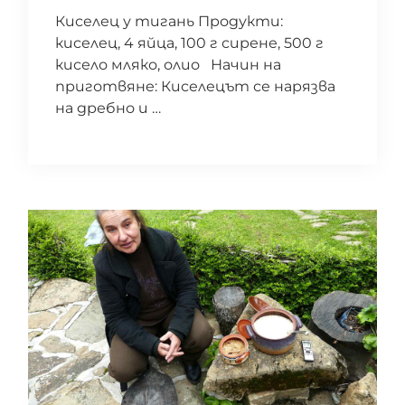
Киселец у тигань Продукти:
киселец, 4 яйца, 100 г сирене, 500 г
кисело мляко, олио Начин на
приготвяне: Киселецът се нарязва
на дребно и …