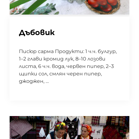
Дъбовик
Писюр сарма Продукти: 1 ч.ч. булгур,
1–2 глави кромид лук, 8–10 лозови
листа, 6 ч.ч. вода, червен пипер, 2–3
щипки сол, смлян черен пипер,
джоджен, …