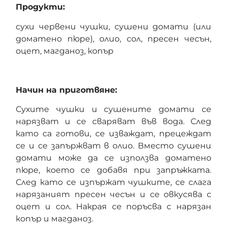
Продукти:
сухи червени чушки, сушени домати (или
доматено пюре), олио, сол, пресен чесън,
оцет, магданоз, копър
Начин на приготвяне:
Сухите чушки и сушените домати се
нарязват и се сваряват във вода. След
като са готови, се изваждат, прецеждат
се и се запържват в олио. Вместо сушени
домати може да се използва доматено
пюре, което се добавя при запръжката.
След като се изпържат чушките, се слага
нарязаният пресен чесън и се овкусява с
оцет и сол. Накрая се поръсва с нарязан
копър и магданоз.