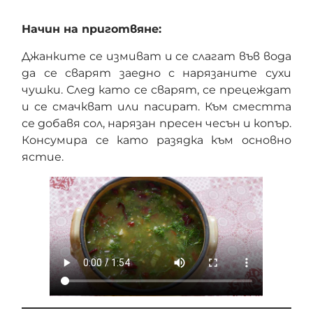
Начин на приготвяне:
Джанките се измиват и се слагат във вода
да се сварят заедно с нарязаните сухи
чушки. След като се сварят, се прецеждат
и се смачкват или пасират. Към сместта
се добавя сол, нарязан пресен чесън и копър.
Консумира се като разядка към основно
ястие.