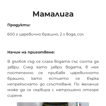
Мамалига
Продукти:
600 г царевично брашно, 2 л вода, сол
Начин на приготвяне:
В дълбок съд се слага водата със солта да
заври. След като заври водата, в нея
постепенно се прибавя царевичното
брашно, като ястието се бърка
непрекъснато до сгъстяване. По желание
може да се сервира с натрошено отгоре
сирене.