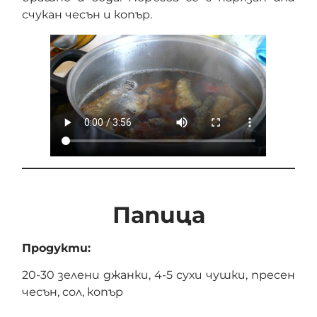
счукан чесън и копър.
Папица
Продукти:
20-30 зелени джанки, 4-5 сухи чушки, пресен
чесън, сол, копър