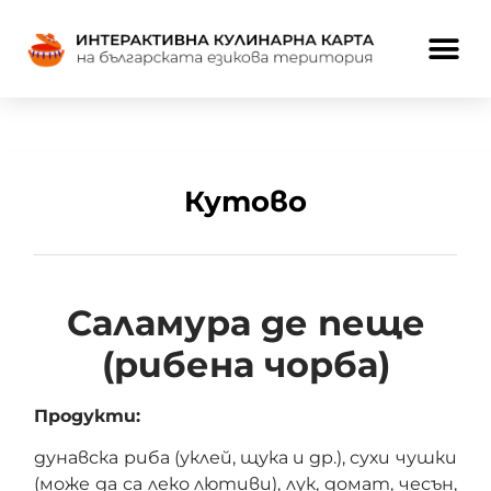
Кутово
Саламура де пеще
(рибена чорба)
Продукти:
дунавска риба (уклей, щука и др.), сухи чушки
(може да са леко лютиви), лук, домат, чесън,