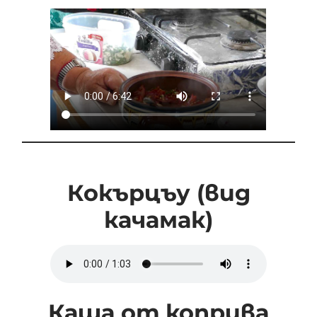
Кокърцъу (вид
качамак)
Каша от коприва