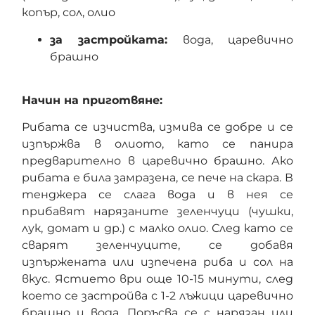
копър, сол, олио
за застройката:
вода, царевично
брашно
Начин на приготвяне:
Рибата се изчиства, измива се добре и се
изпържва в олиото, като се панира
предварително в царевично брашно. Ако
рибата е била замразена, се пече на скара. В
тенджера се слага вода и в нея се
прибавят нарязаните зеленчуци (чушки,
лук, домат и др.) с малко олио. След като се
сварят зеленчуците, се добавя
изпържената или изпечена риба и сол на
вкус. Ястието ври още 10-15 минути, след
което се застройва с 1-2 лъжици царевично
брашно и вода. Поръсва се с нарязан или