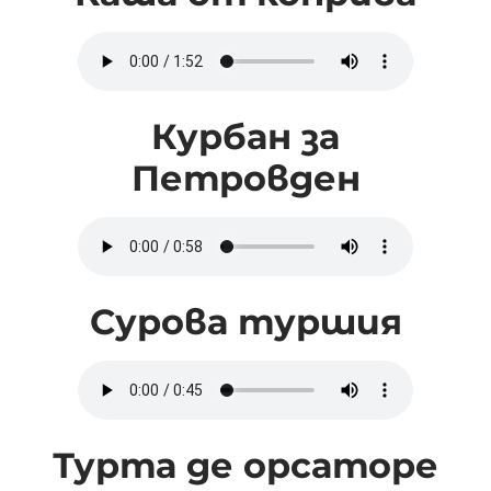
Курбан за
Петровден
Сурова туршия
Турта де орсаторе