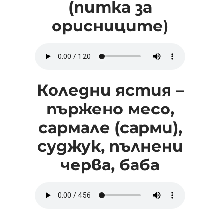
(питка за
орисниците)
Коледни ястия –
пържено месо,
сармале (сарми),
суджук, пълнени
черва, баба