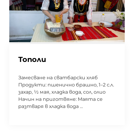
Тополи
Замесване на сватбарски хляб
Продукти: пшенично брашно, 1–2 с.л.
захар, ½ мая, хладка вода, сол, олио
Начин на приготвяне: Маята се
разтваря в хладка вода …