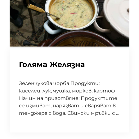
Голяма Желязна
Зеленчукова чорба Продукти:
киселец, лук, чушка, морков, картоф
Начин на приготвяне: Продуктите
се измиват, нарязват и сваряват в
тенджера с вода. Свински мръвки с …