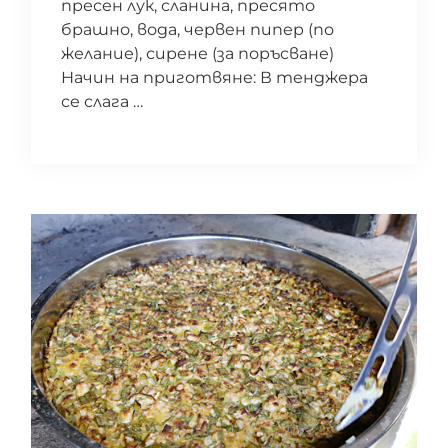
пресен лук, сланина, пресято
брашно, вода, червен пипер (по
желание), сирене (за поръсване)
Начин на приготвяне: В тенджера
се слага …