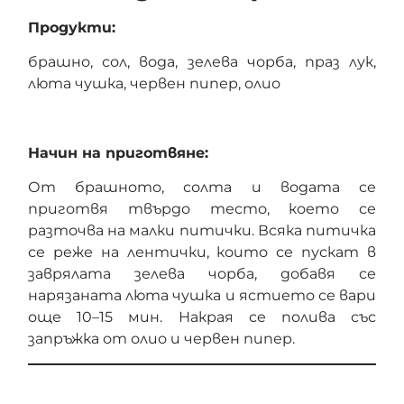
Продукти:
брашно, сол, вода, зелева чорба, праз лук,
люта чушка, червен пипер, олио
Начин на приготвяне:
От брашното, солта и водата се
приготвя твърдо тесто, което се
разточва на малки питички. Всяка питичка
се реже на лентички, които се пускат в
заврялата зелева чорба, добавя се
нарязаната люта чушка и ястието се вари
още 10–15 мин. Накрая се полива със
запръжка от олио и червен пипер.