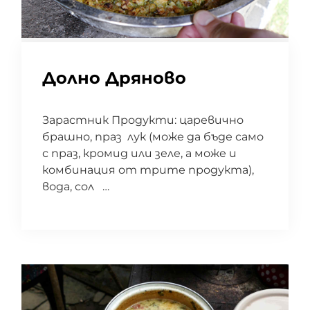
Долно Дряново
Зарастник Продукти: царевично
брашно, праз лук (може да бъде само
с праз, кромид или зеле, а може и
комбинация от трите продукта),
вода, сол …