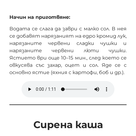
Начин на приготвяне:
Водата се слага да заври с малко сол. В нея
се добавят нарязаният на едро кромид лук,
нарязаните червени сладки чушки и
нарязаните червени люти чушки.
Ястието ври още 10–15 мин., след което се
овкусява със захар, оцет и сол. Яде се с
основно ястие (яхния с картофи, боб и др.).
Сирена каша