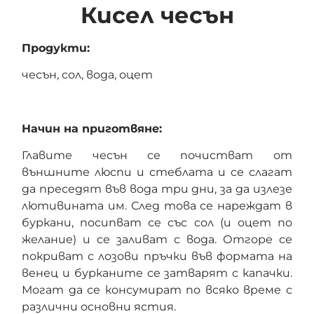
Кисел чесън
Продукти:
чесън, сол, вода, оцет
Начин на приготвяне:
Главите чесън се почистват от
външните люспи и стеблата и се слагат
да преседят във вода три дни, за да излезе
лютивината им. След това се нареждат в
буркани, посипват се със сол (и оцет по
желание) и се заливат с вода. Отгоре се
покриват с лозови пръчки във формата на
венец и бурканите се затварят с капачки.
Могат да се консумират по всяко време с
различни основни ястия.