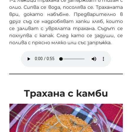
1–2 лъжици трахана се запържват в тиган с
олио. Сипва се вода, посолява се. Траханата
ври, докато набъбне. Предварително в
друг съд се надробяват хапки хляб, които
се заливат с уврялата трахана. Съдът се
похлупва с капак. След като се задуши, се
полива с прясно мляко или със запръжка.
Трахана с камби