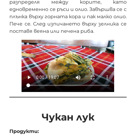
разпределя между корите, като
едновременно се ръси и олио. Завършва се с
плънка върху горната кора и пак малко олио.
Пече се. След изпичането върху зелника се
поставя веяна или печена риба.
Чукан лук
Продукти: