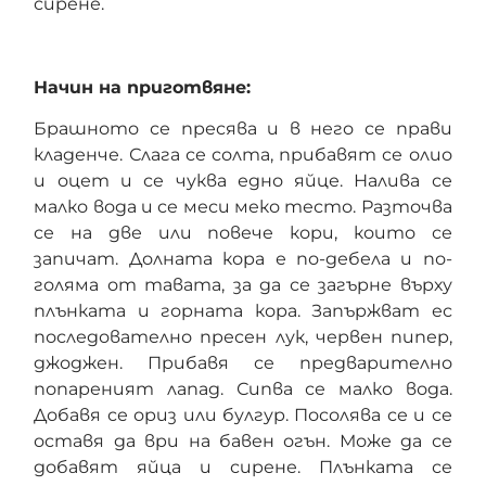
сирене.
Начин на приготвяне:
Брашното се пресява и в него се прави
кладенче. Слага се солта, прибавят се олио
и оцет и се чуква едно яйце. Налива се
малко вода и се меси меко тесто. Разточва
се на две или повече кори, които се
запичат. Долната кора е по-дебела и по-
голяма от тавата, за да се загърне върху
плънката и горната кора. Запържват ес
последователно пресен лук, червен пипер,
джоджен. Прибавя се предварително
попареният лапад. Сипва се малко вода.
Добавя се ориз или булгур. Посолява се и се
оставя да ври на бавен огън. Може да се
добавят яйца и сирене. Плънката се