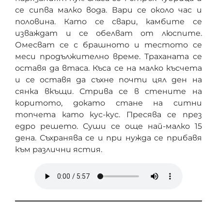
се сипва малко вода. Вари се около час и
половина. Като се свари, камбите се
изваждат и се обелват от люспите.
Омесват се с брашното и тестото се
меси продължително време. Траханата се
оставя да втаса. Къса се на малко късчета
и се оставя да съхне почти цял ден на
сянка вкъщи. Стрива се в стените на
коритото, докато стане на ситни
топчета като кус-кус. Пресява се през
едро решето. Суши се още най-малко 15
дена. Съхранява се и при нужда се прибавя
към различни ястия.