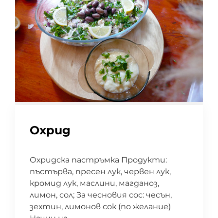
Охрид
Охридска пастръмка Продукти:
пъстърва, пресен лук, червен лук,
кромид лук, маслини, магданоз,
лимон, сол; За чесновия сос: чесън,
зехтин, лимонов сок (по желание)