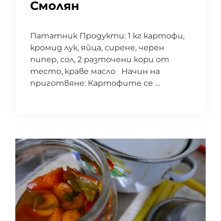
Смолян
Пататник Продукти: 1 кг картофи,
кромид лук, яйца, сирене, черен
пипер, сол, 2 разточени кори от
тесто, краве масло Начин на
приготвяне: Картофите се …