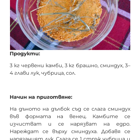
Продукти:
3 кг червени камби, 3 кг брашно, сминдух, 3–
4 глави лук, чубрица, сол.
Начин на приготвяне:
На дъното на дълбок съд се слага сминдух
във формата на венец. Камбите се
изчистват и се нарязват на едро.
Нареждат се върху сминдуха. Добавя се
нарязаният лук. Слага се 1 стрък чубрица и