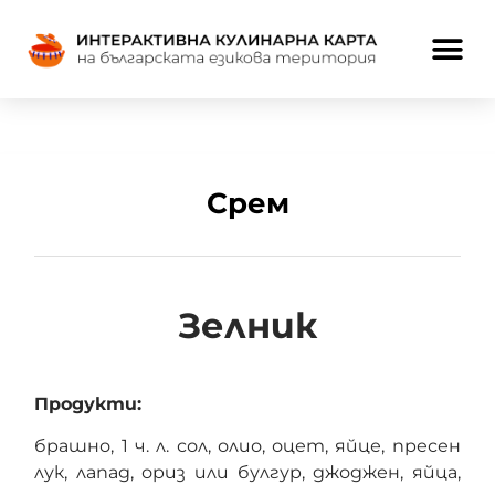
Срем
Зелник
Продукти:
брашно, 1 ч. л. сол, олио, оцет, яйце, пресен
лук, лапад, ориз или булгур, джоджен, яйца,