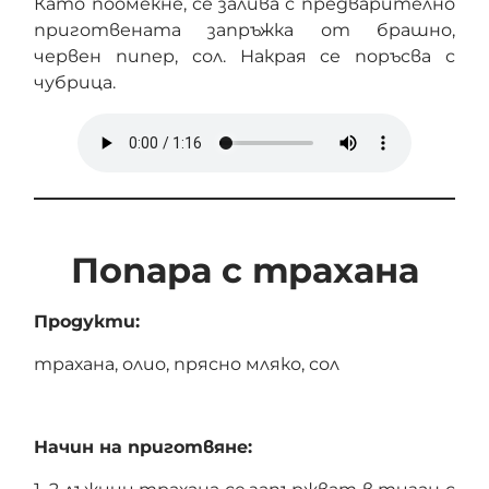
Като поомекне, се залива с предварително
приготвената запръжка от брашно,
червен пипер, сол. Накрая се поръсва с
чубрица.
Попара с трахана
Продукти:
трахана, олио, прясно мляко, сол
Начин на приготвяне: