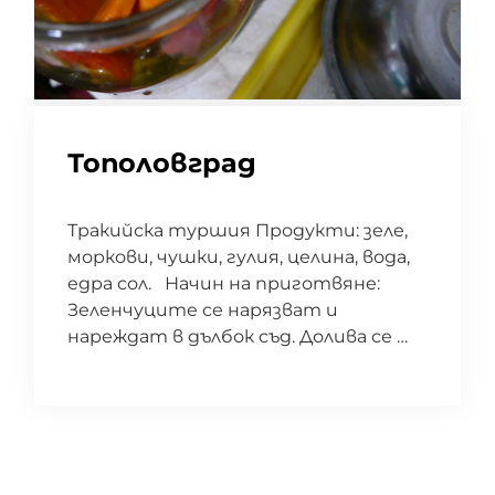
Тополовград
Тракийска туршия Продукти: зеле,
моркови, чушки, гулия, целина, вода,
едра сол. Начин на приготвяне:
Зеленчуците се нарязват и
нареждат в дълбок съд. Долива се …