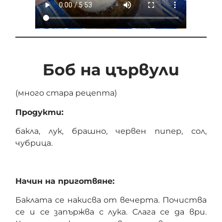
Боб на цървули
(много стара рецепта)
Продукти:
бакла, лук, брашно, червен пипер, сол,
чубрица.
Начин на приготвяне:
Баклата се накисва от вечерта. Почиства
се и се запържва с лука. Слага се да ври.