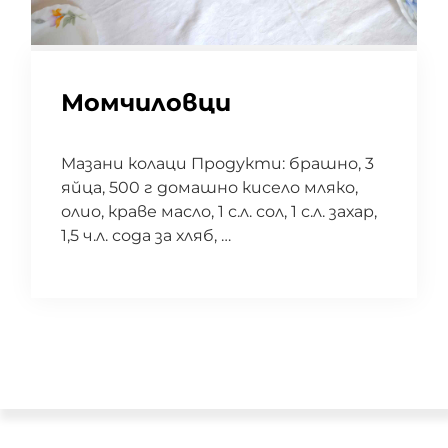
Момчиловци
Mазани колаци Продукти: брашно, 3
яйца, 500 г домашно кисело мляко,
олио, краве масло, 1 с.л. сол, 1 с.л. захар,
1,5 ч.л. сода за хляб, …