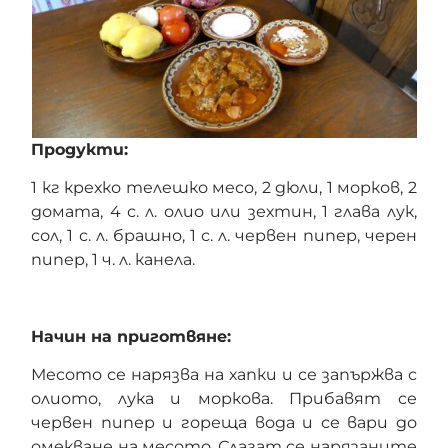
Продукти:
1 кг крехко телешко месо, 2 дюли, 1 морков, 2
домата, 4 с. л. олио или зехтин, 1 глава лук,
сол, 1 с. л. брашно, 1 с. л. червен пипер, черен
пипер, 1 ч. л. канела.
Начин на приготвяне:
Месото се нарязва на хапки и се запържва с
олиото, лука и моркова. Прибавят се
червен пипер и гореща вода и се вари до
омекване на месото. Слагат се нарязаните