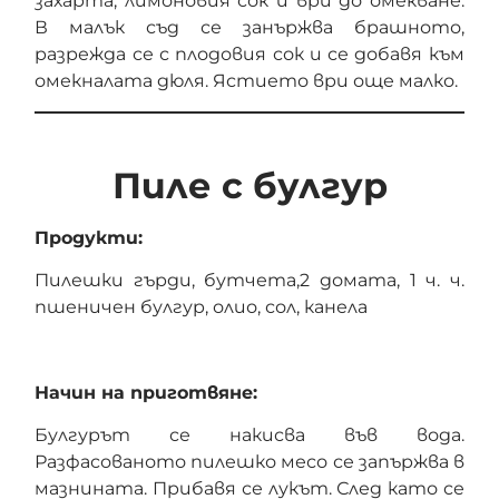
захарта, лимоновия сок и ври до омекване.
В малък съд се занържва брашното,
разрежда се с плодовия сок и се добавя към
омекналата дюля. Ястието ври още малко.
Пиле с булгур
Продукти:
Пилешки гърди, бутчета,2 домата, 1 ч. ч.
пшеничен булгур, олио, сол, канела
Начин на приготвяне:
Булгурът се накисва във вода.
Разфасованото пилешко месо се запържва в
мазнината. Прибавя се лукът. След като се