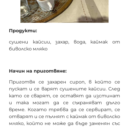
Продукти:
сушени кайсии, захар, вода, каймак от
биволско мляко
Начин на приготвяне:
Приготвя се захарен сироп, в който се
пускат и се варят сушените кайсии. След
като се сварят, се оставят да изстинат
и така могат да се съхраняват дълго
време. Когато трябва да се сервират, се
отварят и се пълнят с каймак от биволско
мляко, който не може да бъде заменян със