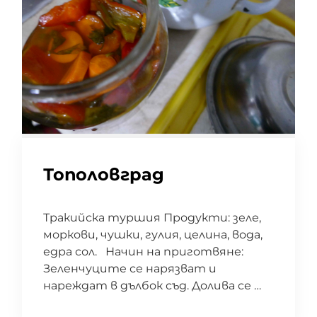
Тополовград
Тракийска туршия Продукти: зеле,
моркови, чушки, гулия, целина, вода,
едра сол. Начин на приготвяне:
Зеленчуците се нарязват и
нареждат в дълбок съд. Долива се …