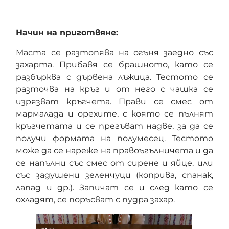
Начин на приготвяне:
Маста се разтопява на огъня заедно със
захарта. Прибавя се брашното, като се
разбърква с дървена лъжица. Тестото се
разточва на кръг и от него с чашка се
изрязват кръгчета. Прави се смес от
мармалада и орехите, с която се пълнят
кръгчетата и се прегъват надве, за да се
получи формата на полумесец. Тестото
може да се нареже на правоъгълничета и да
се напълни със смес от сирене и яйце. или
със задушени зеленчуци (коприва, спанак,
лапад и др.). Запичат се и след като се
охладят, се поръсват с пудра захар.