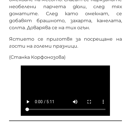
необелени парчета дюли, след тях
доматите. След като омекнат, се
добавят брашното, захарта, канелата,
солта. Доварява се на тих огън.
Ястието се приготвя за посрещане на
гости на големи празници.
(Станка Корфонозова)