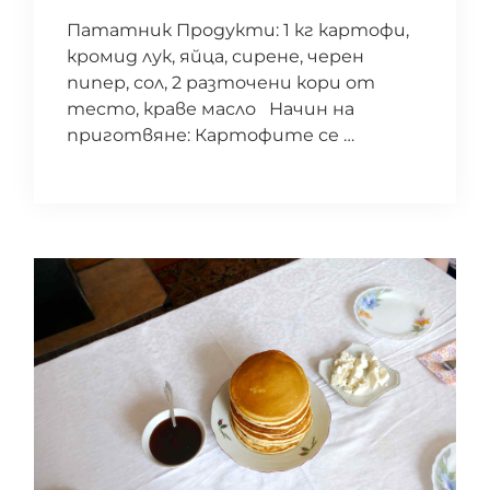
Пататник Продукти: 1 кг картофи,
кромид лук, яйца, сирене, черен
пипер, сол, 2 разточени кори от
тесто, краве масло Начин на
приготвяне: Картофите се …