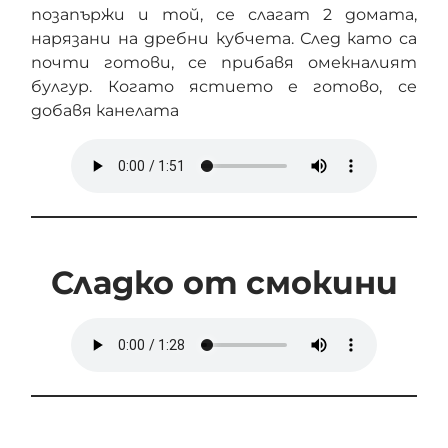
позапържи и той, се слагат 2 домата,
нарязани на дребни кубчета. След като са
почти готови, се прибавя омекналият
булгур. Когато ястието е готово, се
добавя канелата
Сладко от смокини