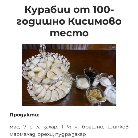
Курабии от 100-
годишно
Кисимово
тесто
Продукти:
мас, 7 с. л. захар, 1 ½ ч. брашно, шипков
мармалад, орехи, пудра захар