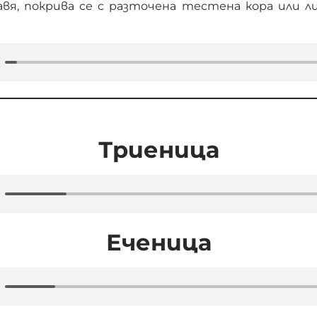
вя, покрива се с разточена тестена кора или л
Триеница
Еченица