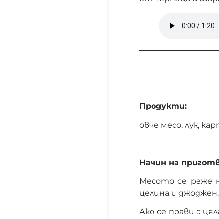
Продукти:
овче месо, лук, к
Начин на приготв
Месото се реже н
целина и джоджен. 
Ако се прави с цял