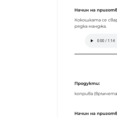
Начин на приготв
Кокошката се свар
рядка манджа.
Продукти:
коприва (връхчета)
Начин на приготв