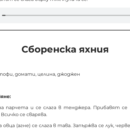
Сборенска яхния
артофи, домати, целина, джоджен
яне:
а парчета и се слага в тенджера. Прибавят се
Всичко се сварява.
а овца (агне) се слага в тава. Запържва се лук, чер