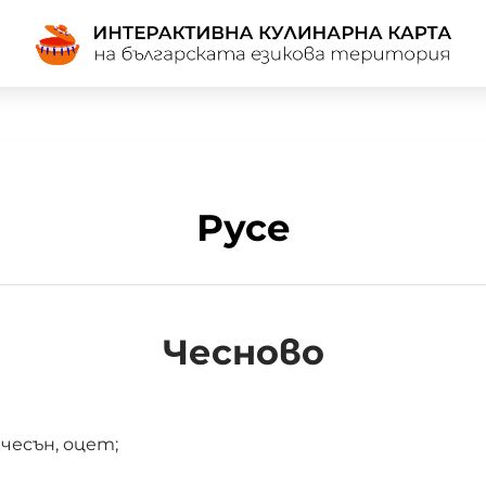
Русе
Чесново
чесън, оцет;