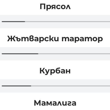
Прясол
Жътварски таратор
Курбан
Мамалига