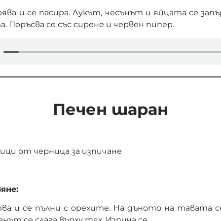
ява и се пасира. Лукът, чесънът и яйцата се зап
. Поръсва се със сирене и червен пипер.
Печен шаран
чици от черница за изпичане
яне:
ва и се пълни с орехите. На дъното на тавата 
нът се слага върху тях. Изпича се.