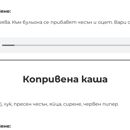
яне:
ява. Към бульона се прибавят чесън и оцет. Вари с
Копривена каша
, лук, пресен чесън, яйца, сирене, червен пипер
яне: