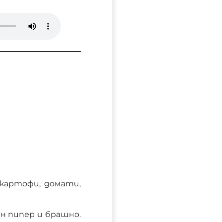
 картофи, домати,
вен пипер и брашно.