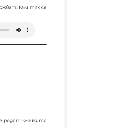
ържват. Към тях се
се редят клечките