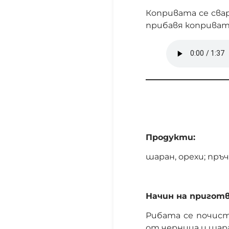
Копривата се свар
прибавя копривата
Продукти:
шаран, орехи; пръ
Начин на приготв
Рибата се почист
от черница и шара