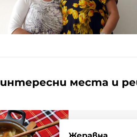
 интересни места и р
Жеравна