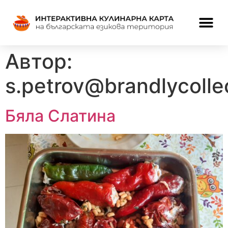
Автор:
s.petrov@brandlycolle
Бяла Слатина