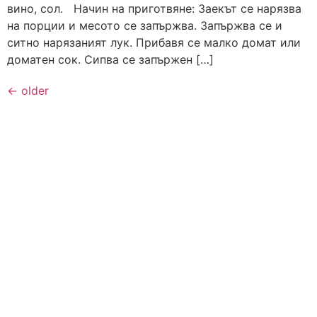
вино, сол. Начин на приготвяне: Заекът се нарязва
на порции и месото се запържва. Запържва се и
ситно нарязаният лук. Прибавя се малко домат или
доматен сок. Сипва се запържен […]
←
older