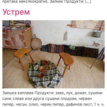
претака неколкократно. Зелник Продукти: […]
Устрем
Заешка каплама Продукти: заек, лук, домат, сушени
сини сливи или други сушени плодове, червен
пипер, чесън, олио, черен пипер, дафинов лист, 1 ч. ч.