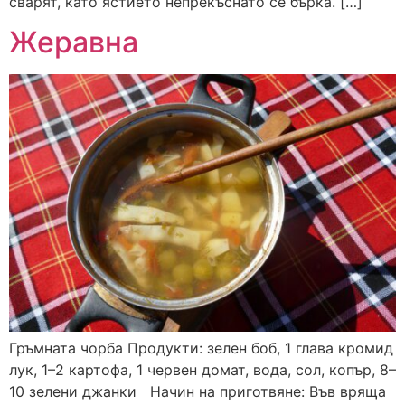
сварят, като ястието непрекъснато се бърка. […]
Жеравна
Гръмната чорба Продукти: зелен боб, 1 глава кромид
лук, 1–2 картофа, 1 червен домат, вода, сол, копър, 8–
10 зелени джанки Начин на приготвяне: Във вряща