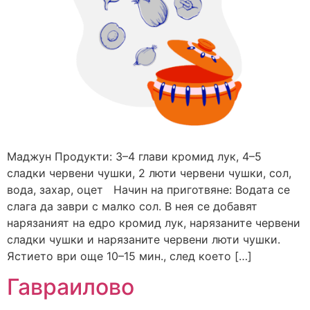
Маджун Продукти: 3–4 глави кромид лук, 4–5
сладки червени чушки, 2 люти червени чушки, сол,
вода, захар, оцет Начин на приготвяне: Водата се
слага да заври с малко сол. В нея се добавят
нарязаният на едро кромид лук, нарязаните червени
сладки чушки и нарязаните червени люти чушки.
Ястието ври още 10–15 мин., след което […]
Гавраилово