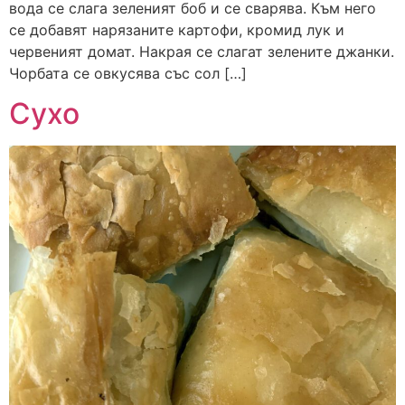
вода се слага зеленият боб и се сварява. Към него
се добавят нарязаните картофи, кромид лук и
червеният домат. Накрая се слагат зелените джанки.
Чорбата се овкусява със сол […]
Сухо