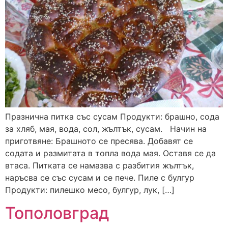
Празнична питка със сусам Продукти: брашно, сода
за хляб, мая, вода, сол, жълтък, сусам. Начин на
приготвяне: Брашното се пресява. Добавят се
содата и размитата в топла вода мая. Оставя се да
втаса. Питката се намазва с разбития жълтък,
наръсва се със сусам и се пече. Пиле с булгур
Продукти: пилешко месо, булгур, лук, […]
Тополовград