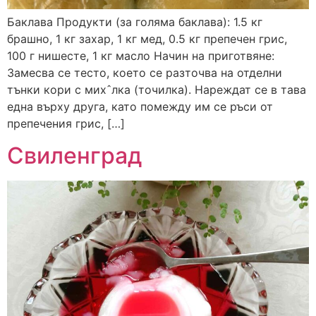
Баклава Продукти (за голяма баклава): 1.5 кг
брашно, 1 кг захар, 1 кг мед, 0.5 кг препечен грис,
100 г нишесте, 1 кг масло Начин на приготвяне:
Замесва се тесто, което се разточва на отделни
тънки кори с михˆлка (точилка). Нареждат се в тава
една върху друга, като помежду им се ръси от
препечения грис, […]
Свиленград