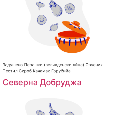
Задушено Перашки (великденски яйца) Овченик
Пестил Скроб Качамак Горубийе
Северна Добруджа