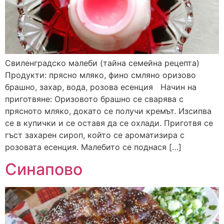
Свиленградско малеби (тайна семейна рецепта)
Продукти: прясно мляко, фино смляно оризово
брашно, захар, вода, розова есенция Начин на
приготвяне: Оризовото брашно се сварява с
прясното мляко, докато се получи кремът. Изсипва
се в купички и се оставя да се охлади. Приготвя се
гъст захарен сироп, който се ароматизира с
розовата есенция. Малебито се поднася […]
Синапово