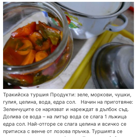
Тракийска туршия Продукти: зеле, моркови, чушки,
гулия, целина, вода, едра сол. Начин на приготвяне:
Зеленчуците се нарязват и нареждат в дълбок съд.
Долива се вода – на литър вода се слага 1 лъжица
едра сол. Най-отгоре се слага целина и всичко се
притиска с венче от лозова пръчка. Туршията се