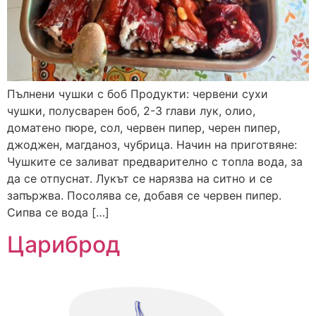
Пълнени чушки с боб Продукти: червени сухи
чушки, полусварен боб, 2-3 глави лук, олио,
доматено пюре, сол, червен пипер, черен пипер,
джоджен, магданоз, чубрица. Начин на приготвяне:
Чушките се заливат предварително с топла вода, за
да се отпуснат. Лукът се нарязва на ситно и се
запържва. Посолява се, добавя се червен пипер.
Сипва се вода […]
Цариброд