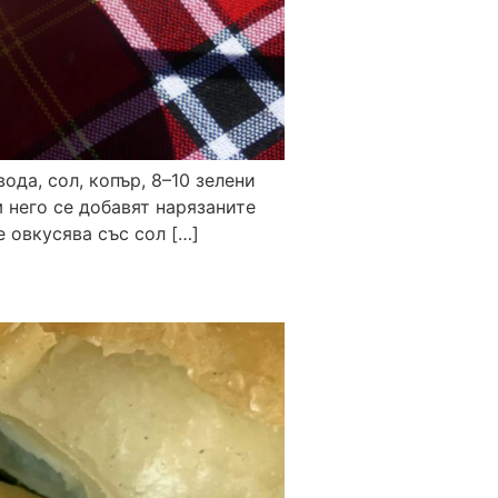
вода, сол, копър, 8–10 зелени
 него се добавят нарязаните
е овкусява със сол […]