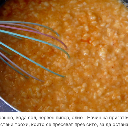
ашно, вода сол, червен пипер, олио Начин на приготв
стени трохи, които се пресяват през сито, за да остан