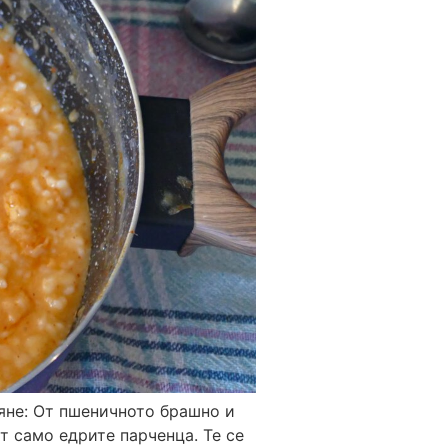
яне: От пшеничното брашно и
ат само едрите парченца. Те се