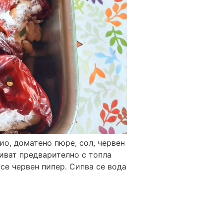
ио, доматено пюре, сол, червен
ливат предварително с топла
 се червен пипер. Сипва се вода