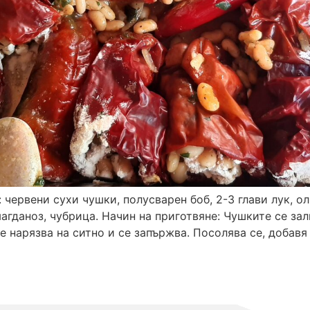
червени сухи чушки, полусварен боб, 2-3 глави лук, ол
агданоз, чубрица. Начин на приготвяне: Чушките се за
 се нарязва на ситно и се запържва. Посолява се, добавя