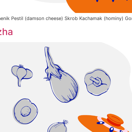
henik Pestil (damson cheese) Skrob Kachamak (hominy) Go
zha