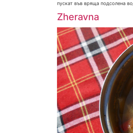
пускат във вряща подсолена вод
Zheravna