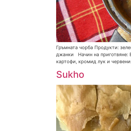
Гръмната чорба Продукти: зелен 
джанки Начин на приготвяне: В
картофи, кромид лук и червения
Sukho