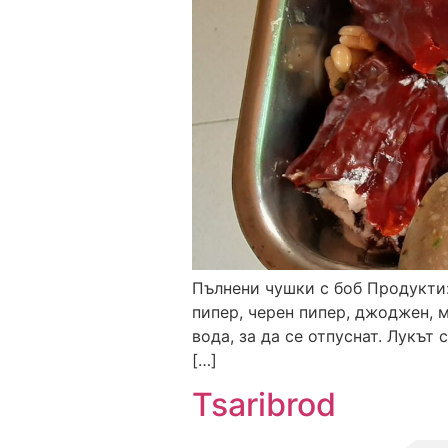
Пълнени чушки с боб Продукти: 
пипер, черен пипер, джоджен, м
вода, за да се отпуснат. Лукът
[…]
Tsaribrod