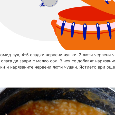
омид лук, 4–5 сладки червени чушки, 2 люти червени ч
 слага да заври с малко сол. В нея се добавят нарязани
ки и нарязаните червени люти чушки. Ястието ври още 